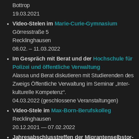
Bot­trop
19.03.2021
Video-Ste­len im
Marie-Curie-Gym­na­si­um
Gör­res­stra­ße 5
Reck­ling­hau­sen
08.02. – 11.03.2022
Im Gespräch mit Berat und der
Hoch­schu­le für
Poli­zei und öffent­li­che Ver­wal­tung
Alas­sa und Berat dis­ku­tie­ren mit Stu­die­ren­den des
Zweigs Öffent­li­che Ver­wal­tung im Semi­nar „Inter­
kul­tu­rel­le Kom­pe­tenz“.
04.03.2022 (geschlos­se­ne Veranstaltungen)
Video-Ste­le im
Max-Born-Berufs­kol­leg
Reck­ling­hau­sen
20.12.2021 — 07.02.2022
Jah­res­ab­schluss­tref­fen der Migran­ten­selbst­or­