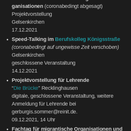
ga­ni­sa­tio­nen
(coro­nabe­dingt abge­sagt)
Pro­jekt­vor­stel­lung
Gel­sen­kir­chen
17.12.2021
Speed-Tal­king im
Berufs­kol­leg Königs­stra­ße
(coro­nabe­dingt auf unge­wis­se Zeit ver­scho­ben)
Gel­sen­kir­chen
geschlos­se­ne Ver­an­stal­tung
14.12.2021
Pro­jekt­vor­stel­lung für Leh­ren­de
“
Die Brü­cke
” Reck­ling­hau­sen
digi­ta­le, geschlos­se­ne Ver­an­stal­tung, wei­te­re
Anmel­dung für Leh­ren­de bei
gerburgis.sommer@reinit.de.
09.12.2021, 14 Uhr
Fach­tag für migran­ti­sche Orga­ni­sa­tio­nen und