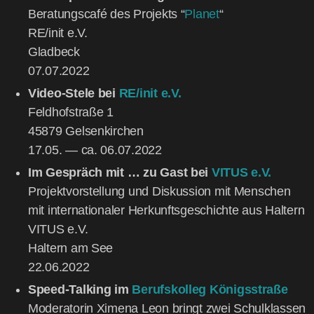
Bera­tungs­ca­fé des Pro­jekts “
Pla­net
“
RE/init e.V.
Glad­beck
07.07.2022
Video-Ste­le bei
RE/init e.V.
Feld­hof­stra­ße 1
45879 Gel­sen­kir­chen
17.05. — ca. 06.07.2022
Im Gespräch mit … zu Gast bei
VITUS e.V.
Pro­jekt­vor­stel­lung und Dis­kus­si­on mit Men­schen
mit inter­na­tio­na­ler Her­kunfts­ge­schich­te aus Hal­tern
VITUS e.V.
Hal­tern am See
22.06.2022
Speed-Tal­king im
Berufs­kol­leg Königs­stra­ße
Mode­ra­to­rin Xime­na Leon bringt zwei Schul­klas­sen