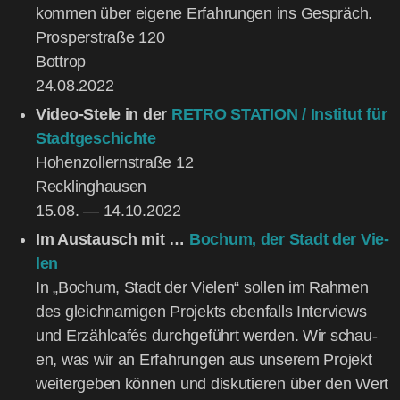
kom­men über eige­ne Erfah­run­gen ins Gespräch.
Prosper­stra­ße 120
Bot­trop
24.08.2022
Video-Ste­le in der
RETRO STATION / Insti­tut für
Stadt­ge­schich­te
Hohen­zol­lern­stra­ße 12
Reck­ling­hau­sen
15.08. — 14.10.2022
Im Aus­tausch mit …
Bochum, der Stadt der Vie­
len
In „Bochum, Stadt der Vie­len“ sol­len im Rah­men
des gleich­na­mi­gen Pro­jekts eben­falls Inter­views
und Erzähl­ca­fés durch­ge­führt wer­den. Wir schau­
en, was wir an Erfah­run­gen aus unse­rem Pro­jekt
wei­ter­ge­ben kön­nen und dis­ku­tie­ren über den Wert