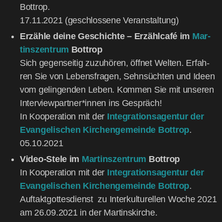
Bot­trop.
17.11.2021 (geschlos­se­ne Veranstaltung)
Erzäh­le dei­ne Geschich­te – Erzähl­ca­fé im
Mar­
tins­zen­trum
Bot­trop
Sich gegen­sei­tig zuzu­hö­ren, öff­net Wel­ten. Erfah­
ren Sie von Lebens­fra­gen, Sehn­süch­ten und Ideen
vom gelin­gen­den Leben. Kom­men Sie mit unse­ren
Interviewpartner*innen ins Gespräch!
In Koope­ra­ti­on mit der
Inte­gra­ti­ons­agen­tur der
Evan­ge­li­schen Kir­chen­ge­mein­de Bot­trop
.
05.10.2021
Video-Ste­le im
Mar­tins­zen­trum
Bot­trop
In Koope­ra­ti­on mit der
Inte­gra­ti­ons­agen­tur der
Evan­ge­li­schen Kir­chen­ge­mein­de Bot­trop
.
Auf­takt­got­tes­dienst zu Inter­kul­tu­rel­len Woche 2021
am 26.09.2021 in der Mar­tins­kir­che.