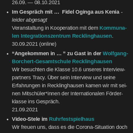
26.09. — 08.10.2021
Im Gespräch mit … Fidel Oginga aus Kenia
-
lei­der abge­sagt
Ver­an­stal­tung in Koope­ra­ti­on mit dem
Kom­mu­na­
len Inte­gra­ti­ons­zen­trum Reck­ling­hau­sen
.
30.09.2021 (online)
“Ange­kom­men in … ” zu Gast in der
Wolf­gang-
Bor­chert-Gesamt­schu­le Reck­ling­hau­sen
Wir besuch­ten die Klas­se 10.6 unse­res Inter­view­
part­ners Tra­cy. Über sein Inter­view und sei­ne
Erfah­run­gen in Reck­ling­hau­sen kamen wir mit sei­
nen Mitschüler*innen der Inter­na­tio­na­len För­der­
klas­se ins Gespräch.
21.09.2021
Video-Ste­le im
Ruhr­fest­spiel­haus
Wir freu­en uns, dass es die Coro­na-Situa­ti­on doch