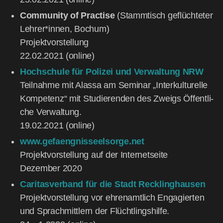
Com­mu­ni­ty of Prac­ti­se
(Stamm­tisch geflüch­te­ter
Lehrer*innen, Bochum)
Pro­jekt­vor­stel­lung
22.02.2021 (online)
Hoch­schu­le für Poli­zei und Ver­wal­tung NRW
Teil­nah­me mit Alas­sa am Semi­nar „Inter­kul­tu­rel­le
Kom­pe­tenz“ mit Stu­die­ren­den des Zweigs Öffent­li­
che Ver­wal­tung.
19.02.2021 (online)
www.gefaengnisseelsorge.net
Pro­jekt­vor­stel­lung auf der Inter­net­sei­te
Dezem­ber 2020
Cari­tas­ver­band für die Stadt Reck­ling­hau­sen
Pro­jekt­vor­stel­lung vor ehren­amt­lich Enga­gier­ten
und Sprach­mitt­lern der Flücht­lings­hil­fe.