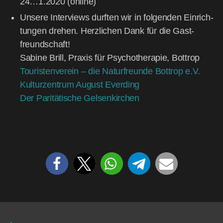
24…1.2020 (online)
Unse­re Inter­views durf­ten wir in fol­gen­den Ein­rich­
tun­gen dre­hen. Herz­li­chen Dank für die Gast­
freund­schaft!
Sabi­ne Brill, Pra­xis für Psy­cho­the­ra­pie, Bot­trop
Tou­ris­ten­ver­ein – die Natur­freun­de Bot­trop e.V.
Kul­tur­zen­trum August Ever­ding
Der Pari­tä­ti­sche Gelsenkirchen