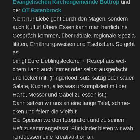
Evan­ge­li­schen Kir­chen­ge­mein­de Bot­trop
und
der
OT Baten­b­rock
Nicht nur Lie­be geht durch den Magen, son­dern
auch Kul­tur! Übers Essen kann man herr­lich ins
Gespräch kom­men, über Ritua­le, regio­na­le Spe­zia­
li­tä­ten, Ernäh­rungs­wei­sen und Tisch­sit­ten. So geht
es:
bringt Eure Lieb­lings­le­cke­rei + Rezept aus wel­
chem Land auch immer oder selbst aus­ge­dacht
und lecker mit. (Fin­ger­food, süß, sal­zig oder sau­er,
Sala­te, Kuchen, alles was unkom­pli­ziert mit der
Hand, Mes­ser und Gabel zu essen ist.)
Dann set­zen wir uns an eine lan­ge Tafel, schme­
cken und fei­ern die Viel­falt!
Die Spei­sen wer­den foto­gra­fiert und zu sei­nem
Heft zusam­men­ge­fasst. Für Kin­der bie­ten wir wäh­
rend­des­sen eine Krea­tiv­ak­ti­on an.