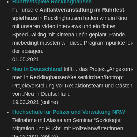
Ruhr­fest­spie­le Reck­ling­hau­sen
Für unse­re
Auf­takt­ver­an­stal­tung im Ruhr­fest­
spiel­haus
in Reck­ling­hau­sen hat­ten wir ein Kino
mit unse­ren Video-Inter­views und ein flot­tes
Speed-Tal­king mit Xime­na León geplant. Pan­de­
mie­be­dingt muss­ten wir die­se Pro­gramm­punk­te lei­
der absa­gen.
01.05.2021
Neu in Deutsch­land
trifft… das Pro­jekt „Ange­kom­
men in Recklinghausen/Gelsenkirchen/Bottrop“
Pro­jekt­vor­stel­lung vor Redak­ti­ons­team und Gäs­ten
von „Neu in Deutsch­land“
19.03.2021 (online)
Hoch­schu­le für Poli­zei und Ver­wal­tung NRW
Teil­nah­me mit Alas­sa am Semi­nar “Sozio­lo­gie:
Migra­ti­on und Flucht” mit Polizeianwärter:innen
25.02.2021 (online)