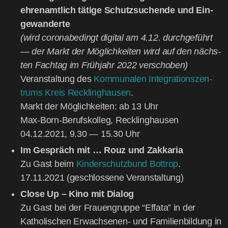
ehren­amt­lich täti­ge Schutz­su­chen­de und Ein­
ge­wan­der­te
(wird coro­nabe­dingt digi­tal am 4.12. durch­ge­führt
— der Markt der Mög­lich­kei­ten wird auf den nächs­
ten Fach­tag im Früh­jahr 2022 ver­scho­ben)
Ver­an­stal­tung des
Kom­mu­na­len Inte­gra­ti­ons­zen­
trums Kreis Reck­ling­hau­sen
.
Markt der Mög­lich­kei­ten: ab 13 Uhr
Max-Born-Berufs­kol­leg, Reck­ling­hau­sen
04.12.2021, 9.30 — 15.30 Uhr
Im Gespräch mit … Rouz und Zak­ka­ria
Zu Gast beim
Kin­der­schutz­bund Bot­trop
.
17.11.2021 (geschlos­se­ne Veranstaltung)
Clo­se Up – Kino mit Dia­log
Zu Gast bei der Frau­en­grup­pe “Effata” in der
Katho­li­schen Erwach­se­nen- und Fami­li­en­bil­dung in