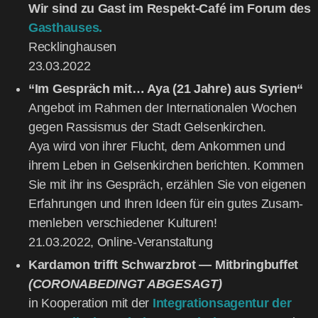
Wir sind zu Gast im Respekt-Café im Forum des
Gast­hau­ses.
Reck­ling­hau­sen
23.03.2022
“Im Gespräch mit… Aya (21 Jah­re) aus Syri­en“
Ange­bot im Rah­men der Inter­na­tio­na­len Wochen
gegen Ras­sis­mus der Stadt Gel­sen­kir­chen.
Aya wird von ihrer Flucht, dem Ankom­men und
ihrem Leben in Gel­sen­kir­chen berich­ten. Kom­men
Sie mit ihr ins Gespräch, erzäh­len Sie von eige­nen
Erfah­run­gen und Ihren Ideen für ein gutes Zusam­
men­le­ben ver­schie­de­ner Kul­tu­ren!
21.03.2022, Online-Ver­an­stal­tung
Kar­da­mon trifft Schwarz­brot — Mit­bring­buf­fet
(CORONABEDINGT ABGESAGT)
in Koope­ra­ti­on mit der
Inte­gra­ti­ons­agen­tur der