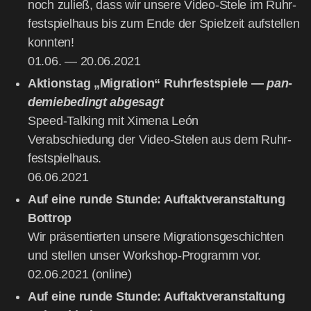
noch zuließ, dass wir unse­re Video-Ste­le im Ruhr­
fest­spiel­haus bis zum Ende der Spiel­zeit auf­stel­len
konn­ten!
01.06. — 20.06.2021
Akti­ons­tag „Migra­ti­on“
Ruhr­fest­spie­le —
pan­
de­mie­be­dingt abge­sagt
Speed-Tal­king mit Xime­na León
Ver­ab­schie­dung der Video-Ste­len aus dem Ruhr­
fest­spiel­haus.
06.06.2021
Auf eine run­de Stun­de: Auf­takt­ver­an­stal­tung
Bot­trop
Wir prä­sen­tier­ten unse­re Migra­ti­ons­ge­schich­ten
und stel­len unser Work­shop-Pro­gramm vor.
02.06.2021 (online)
Auf eine run­de Stun­de: Auf­takt­ver­an­stal­tung