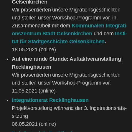
Gel­sen­kir­chen
Wir prä­sen­tier­ten unse­re Migra­ti­ons­ge­schich­ten
und stel­len unser Work­shop-Pro­gramm vor, in
Zusam­men­ar­beit mit dem
Kom­mu­na­len Inte­gra­ti­
ons­zen­trum Stadt Gel­sen­kir­chen
und dem
Insti­
tut für Stadt­ge­schich­te Gel­sen­kir­chen
.
18.05.2021 (online)
Auf eine run­de Stun­de: Auf­takt­ver­an­stal­tung
Reck­ling­hau­sen
Wir prä­sen­tier­ten unse­re Migra­ti­ons­ge­schich­ten
und stel­len unser Work­shop-Pro­gramm vor.
11.05.2021 (online)
Inte­gra­ti­ons­rat Reck­ling­hau­sen
Pro­jekt­vor­stel­lung wäh­rend der 3. Inge­tra­ti­ons­rats­
sit­zung
06.05.2021 (online)