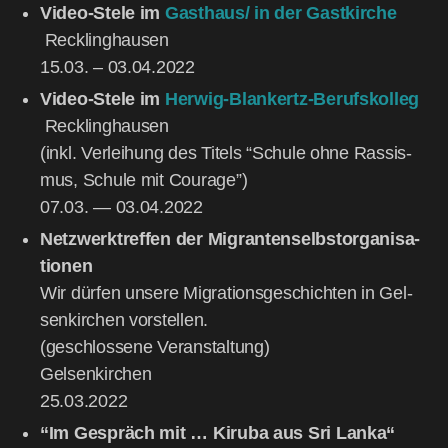
Video-Ste­le im
Gasthaus/ in der Gast­kir­che
Reck­ling­hau­sen
15.03. – 03.04.2022
Video-Ste­le im
Her­wig-Blan­kertz-Berufs­kol­leg
Reck­ling­hau­sen
(inkl. Ver­lei­hung des Titels “Schu­le ohne Ras­sis­
mus, Schu­le mit Cou­ra­ge”)
07.03. — 03.04.2022
Netz­werktref­fen der Migran­ten­selbst­or­ga­ni­sa­
tio­nen
Wir dür­fen unse­re Migra­ti­ons­ge­schich­ten in Gel­
sen­kir­chen vor­stel­len.
(geschlos­se­ne Ver­an­stal­tung)
Gel­sen­kir­chen
25.03.2022
“Im Gespräch mit … Kiru­ba aus Sri Lan­ka“