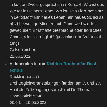
in kur­zen Zwei­er­ge­sprä­chen in Kon­takt: Wie ist das
Wet­ter in Dei­nem Land? Wo ist Dein Lieb­lings­platz
in der Stadt? Ein neu­es Leben, ein neu­es Schick­sal
blitzt für weni­ge Minu­ten auf. Dann wird wie­der
gewech­selt. Ernst­haf­te Gesprä­che oder fröh­li­ches
Cha­os, alles ist mög­lich! (geschlos­se­ne Ver­an­stal­
tung)
Gel­sen­kir­chen
21.06.2022
Vide­o­ste­len in der
Diet­rich-Bon­hoef­fer-Real­
schu­le
Reck­ling­hau­sen
Drei Begleit­ver­an­stal­tun­gen fan­den am 7. und 27.
April als Zeit­zeu­gen­ge­spräch mit Dr. Tho­mas
Panagio­ti­dis statt.
06.04. – 16.05.2022