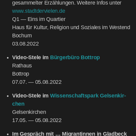
gesam­mel­ter Erzäh­lun­gen. Wei­te­re Infos unter
www.stadtdervielen.de
Q1 — Eins im Quar­tier
Haus für Kul­tur, Reli­gi­on und Sozia­les im West­end
Bochum
03.08.2022
Video-Ste­le im
Bür­ger­bü­ro Bot­trop
Rat­haus
Bot­trop
07.07. — 05.08.2022
Video-Ste­le im
Wis­sen­schafts­park Gel­sen­kir­
chen
Gel­sen­kir­chen
17.05. — 05.08.2022
Im Gespräch mit … Migran­tin­nen in Glad­beck