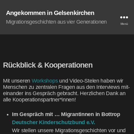
Angekommen in Gelsenkirchen
Migrationsgeschichten aus vier Generationen
Menü
Rück­blick & Kooperationen
Mit unse­ren
Work­shops
und Video-Ste­len haben wir
Men­schen zu zen­tra­len Fra­gen aus den Inter­views mit­
ein­an­der ins Gespräch gebracht. Herz­li­chen Dank an
alle Kooperationspartner*innen!
Im Gespräch mit … Migran­tin­nen in Bot­trop
Deut­scher Kin­der­schutz­bund e.V.
Wir stel­len unse­re Migra­ti­ons­ge­schich­ten vor und