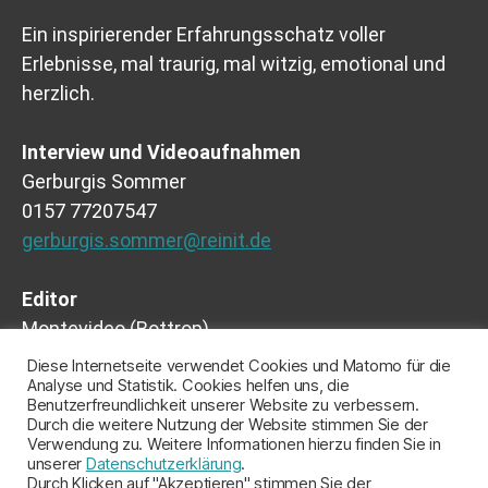
Ein inspirierender Erfahrungsschatz voller
Erlebnisse, mal traurig, mal witzig, emotional und
herzlich.
Interview und Videoaufnahmen
Gerburgis Sommer
0157 77207547
gerburgis.sommer@reinit.de
Editor
Montevideo (Bottrop)
Ferdinand Fries
Diese Internetseite verwendet Cookies und Matomo für die
Analyse und Statistik. Cookies helfen uns, die
Benutzerfreundlichkeit unserer Website zu verbessern.
Durch die weitere Nutzung der Website stimmen Sie der
Verwendung zu. Weitere Informationen hierzu finden Sie in
unserer
Datenschutzerklärung
.
© 2026
Angekommen in
Nach oben
↑
Durch Klicken auf "Akzeptieren" stimmen Sie der