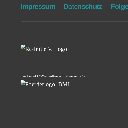
Impres­sum
Daten­schutz
Fol­g
Das Projekt "Wie wollen wir leben in...?" wird