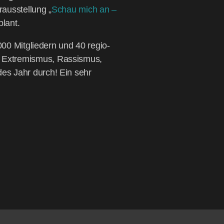
aus­stel­lung „
Schau mich an –
plant.
.000 Mit­glie­dern und 40 regio­
m Extre­mis­mus, Ras­sis­mus,
jedes Jahr durch! Ein sehr