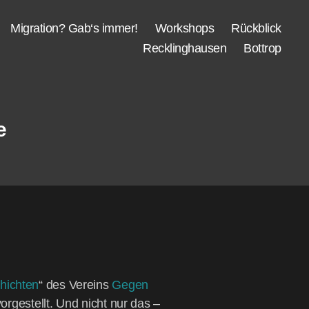
Migra­ti­on? Gab‘s immer!
Work­shops
Rück­blick
Reck­ling­hau­sen
Bot­trop
e
chich­ten
“ des Ver­eins
Gegen
or­ge­stellt. Und nicht nur das –