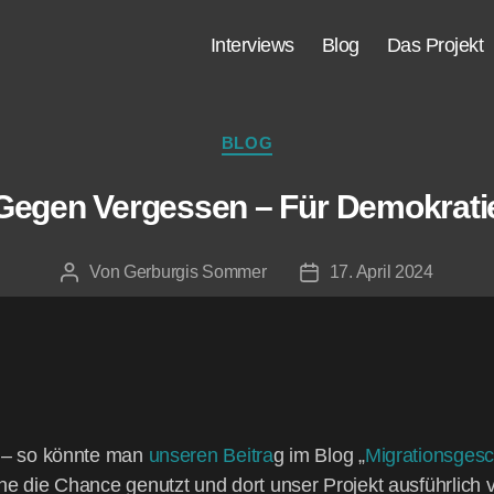
Inter­views
Blog
Das Pro­jekt
BLOG
Gegen Ver­ges­sen – Für Demokrati
Von
Gerburgis Sommer
17. April 2024
ten – so könn­te man
unse­ren Bei­tra
g im Blog „
Migra­ti­ons­ge­s
­ne die Chan­ce genutzt und dort unser Pro­jekt aus­führ­lich v