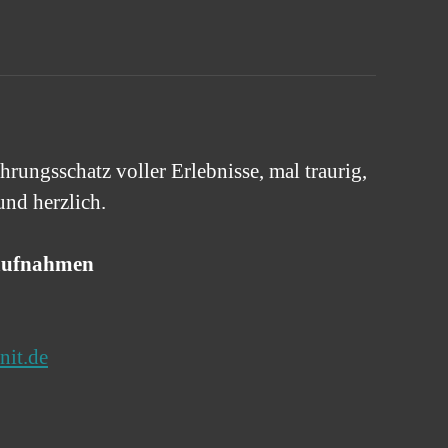
hrungsschatz voller Erlebnisse, mal traurig,
und herzlich.
oaufnahmen
nit.de