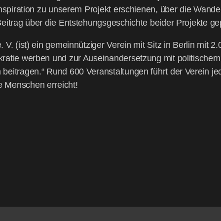
pi­ra­ti­on zu unse­rem Pro­jekt erschie­nen, über die Wan­der­
­trag über die Ent­ste­hungs­ge­schich­te bei­der Pro­jek­te ge
V. (ist) ein gemein­nüt­zi­ger Ver­ein mit Sitz in Ber­lin mit 2
a­tie wer­ben und zur Aus­ein­an­der­set­zung mit poli­ti­sche
n bei­tra­gen.“ Rund 600 Ver­an­stal­tun­gen führt der Ver­ein 
le Men­schen erreicht!