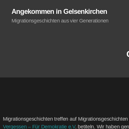
Angekommen in Gelsenkirchen
Migrationsgeschichten aus vier Generationen
Migra­ti­ons­ge­schich­ten tref­fen auf Migra­ti­ons­ge­schich­
Ver­ges­sen – Für Demo­kra­tie e.V
. beti­teln. Wir haben ger