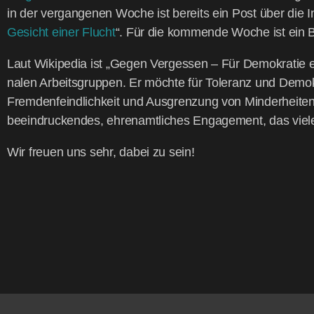
in der ver­gan­ge­nen Woche ist bereits ein Post über die Ins
Gesicht einer Flucht
“. Für die kom­men­de Woche ist ein Bei
Laut Wiki­pe­dia ist „Gegen Ver­ges­sen – Für Demo­kra­tie e. 
na­len Arbeits­grup­pen. Er möch­te für Tole­ranz und Demo­kr
Frem­den­feind­lich­keit und Aus­gren­zung von Min­der­hei­te
beein­dru­cken­des, ehren­amt­li­ches Enga­ge­ment, das vie­
Wir freu­en uns sehr, dabei zu sein!