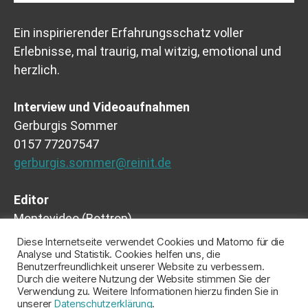
Ein inspirierender Erfahrungsschatz voller
Erlebnisse, mal traurig, mal witzig, emotional und
herzlich.
Interview und Videoaufnahmen
Gerburgis Sommer
0157 77207547
gerburgis.sommer@reinit.de
Editor
Montevideo (Bottrop)
Ferdinand Fries
Diese Internetseite verwendet Cookies und Matomo für die
Analyse und Statistik. Cookies helfen uns, die
Benutzerfreundlichkeit unserer Website zu verbessern.
Durch die weitere Nutzung der Website stimmen Sie der
Verwendung zu. Weitere Informationen hierzu finden Sie in
unserer
Datenschutzerklärung
.