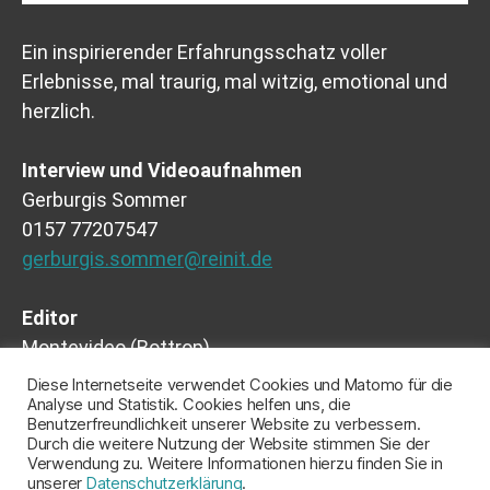
Ein inspirierender Erfahrungsschatz voller
Erlebnisse, mal traurig, mal witzig, emotional und
herzlich.
Interview und Videoaufnahmen
Gerburgis Sommer
0157 77207547
gerburgis.sommer@reinit.de
Editor
Montevideo (Bottrop)
Ferdinand Fries
Diese Internetseite verwendet Cookies und Matomo für die
Analyse und Statistik. Cookies helfen uns, die
Benutzerfreundlichkeit unserer Website zu verbessern.
Durch die weitere Nutzung der Website stimmen Sie der
Verwendung zu. Weitere Informationen hierzu finden Sie in
unserer
Datenschutzerklärung
.