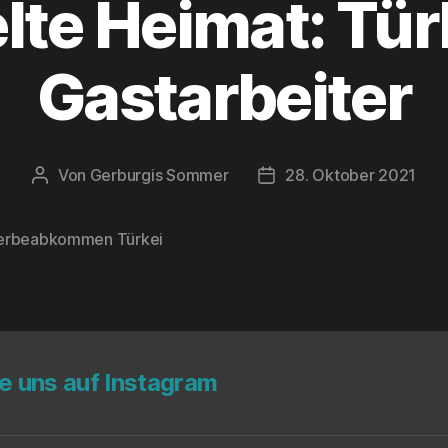
­te Hei­mat: Tür
Gastarbeiter
Von
Gerburgis Sommer
28. Oktober 2021
Beitragsautor
Veröffentlichungsdatum
rbeabkommen Türkei
rter
ge uns auf Instagram