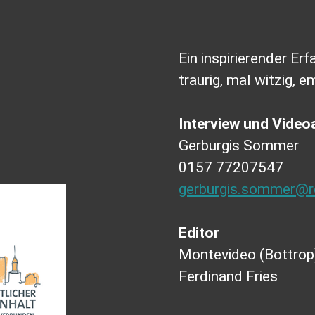
Ein inspirierender Er
traurig, mal witzig, e
Interview und Vide
Gerburgis Sommer
0157 77207547
gerburgis.sommer@re
Editor
Montevideo (Bottrop
Ferdinand Fries