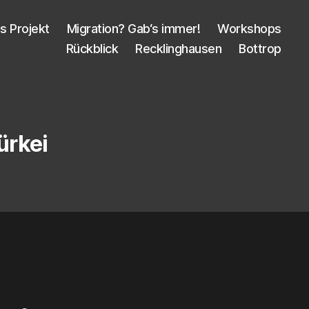
s Pro­jekt
Migra­ti­on? Gab‘s immer!
Work­shops
Rück­blick
Reck­ling­hau­sen
Bot­trop
rkei