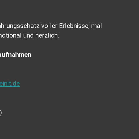
fahrungsschatz voller Erlebnisse, mal
motional und herzlich.
oaufnahmen
init.de
)