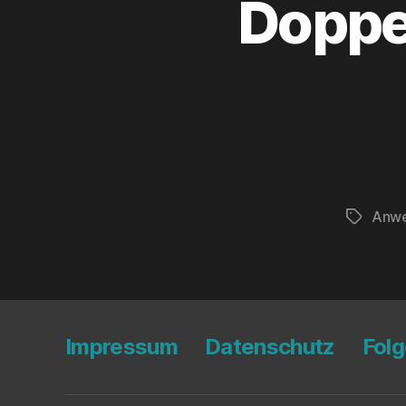
Dop­pel
Anwe
Schlagwö
Impres­sum
Daten­schutz
Fol­