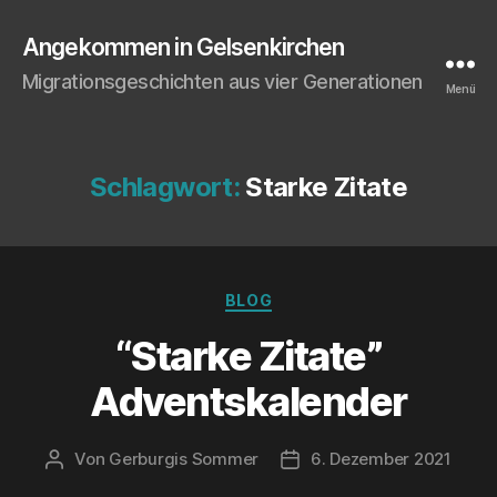
Angekommen in Gelsenkirchen
Migrationsgeschichten aus vier Generationen
Menü
Schlagwort:
Starke Zitate
Kategorien
BLOG
“Star­ke Zita­te”
Adventskalender
Von
Gerburgis Sommer
6. Dezember 2021
Beitragsautor
Veröffentlichungsdatum