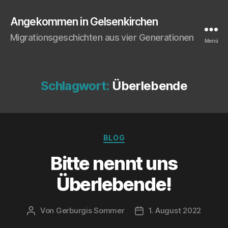
Angekommen in Gelsenkirchen
Migrationsgeschichten aus vier Generationen
Menü
Schlagwort:
Überlebende
Kategorien
BLOG
Bit­te nennt uns
Überlebende!
Von
Gerburgis Sommer
1. August 2022
Beitragsautor
Veröffentlichungsdatum