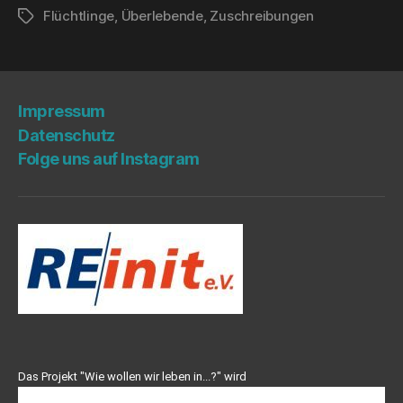
Flüchtlinge
,
Überlebende
,
Zuschreibungen
Schlagwörter
Impres­sum
Daten­schutz
Fol­ge uns auf Instagram
Das Projekt "Wie wollen wir leben in...?" wird