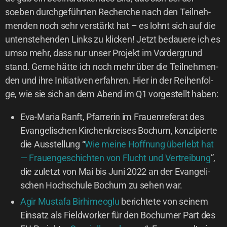
soeben durch­ge­führ­ten Recher­che nach den Teil­neh­
men­den noch sehr ver­stärkt hat – es lohnt sich auf die
unten­ste­hen­den Links zu kli­cken! Jetzt bedaue­re ich es
umso mehr, dass nur unser Pro­jekt im Vor­der­grund
stand. Ger­ne hät­te ich noch mehr über die Teil­neh­men­
den und ihre Initia­ti­ven erfah­ren. Hier in der Rei­hen­fol­
ge, wie sie sich an dem Abend im Q1 vor­ge­stellt haben:
Eva-Maria Ranft, Pfar­re­rin im Frau­en­re­fe­rat des
Evan­ge­li­schen Kir­chen­krei­ses Bochum, kon­zi­pier­te
die Aus­stel­lung “
Wie mei­ne Hoff­nung über­lebt hat
— Frau­en­ge­schich­ten von Flucht und Ver­trei­bung
”,
die zuletzt von Mai bis Juni 2022 an der Evan­ge­li­
schen Hoch­schu­le Bochum zu sehen war.
Agir Mus­ta­fa Birhi­meog­lu
berich­te­te von sei­nem
Ein­satz als Fieldwor­ker für den Bochu­mer Part des