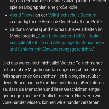
tiz, das Demo­kra­tie im Jus­tiz­voll­zug för­dert. Hier­bei
spie­len Bio­gra­phien eine gro­ße Rolle.
Astrid Thews
an der
Volks­hoch­schu­le Bochum
zustän­dig für die Berei­che Gesell­schaft und Politik.
Liri­do­na Ahme­taj und Andre­as Stie­we arbei­ten im
Modell­pro­jekt „
Guter Lebens­abend NRW – Kul­tur­
sen­si­ble Alten­hil­fe und Alten­pfle­ge für Senio­rin­nen
und Senio­ren mit Ein­wan­de­rungs­ge­schich­te
.“
Und das waren noch nicht alle! Wei­te­re Teil­neh­men­de
mit und ohne Migra­ti­ons­er­fah­run­gen erzähl­ten eben­
falls span­nen­de Geschich­ten. Ich bin begeis­tert über
die­se Bün­de­lung an Exper­ti­se und dem gro­ßen Inter­es­
se, dass sie Men­schen und ihren Geschich­ten ent­ge­
gen­brin­gen und sie öffent­lich machen. Nur, wenn wir
von­ein­an­der wis­sen, kön­nen wir ein­an­der verstehen!