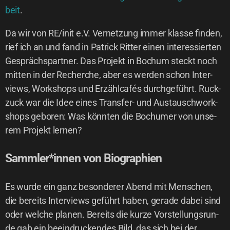
beit
.
Da wir von RE/init e.V. Ver­net­zung immer klas­se fin­den,
rief ich an und fand in Patrick Rit­ter einen inter­es­sier­ten
Gesprächs­part­ner. Das Pro­jekt in Bochum steckt noch
mit­ten in der Recher­che, aber es wer­den schon Inter­
views, Work­shops und Erzähl­ca­fés durch­ge­führt. Ruck­
zuck war die Idee eines Trans­fer- und Aus­tausch­work­
shops gebo­ren: Was könn­ten die Bochu­mer von unse­
rem Pro­jekt lernen?
Sammler*innen von Biographien
Es wur­de ein ganz beson­de­rer Abend mit Men­schen,
die bereits Inter­views geführt haben, gera­de dabei sind
oder wel­che pla­nen. Bereits die kur­ze Vor­stel­lungs­run­
de gab ein beein­dru­cken­des Bild, das sich bei der