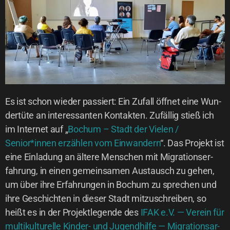
Es ist schon wie­der pas­siert: Ein Zufall öff­net eine Wun­
der­tü­te an inter­es­san­ten Kon­tak­ten. Zufäl­lig stieß ich
im Inter­net auf „
Bochum – Stadt der Vie­len /
Senior*innen erzäh­len vom Ein­wan­dern
“. Das Pro­jekt ist
eine Ein­la­dung an älte­re Men­schen mit Migra­ti­ons­er­
fah­rung, in einen gemein­sa­men Aus­tausch zu gehen,
um über ihre Erfah­run­gen in Bochum zu spre­chen und
ihre Geschich­ten in die­ser Stadt mit­zu­schrei­ben, so
heißt es in der Pro­jekt­le­gen­de des
IFAK e.V. — Ver­ein für
mul­ti­kul­tu­rel­le Kin­der- und Jugend­hil­fe — Migra­ti­ons­ar­