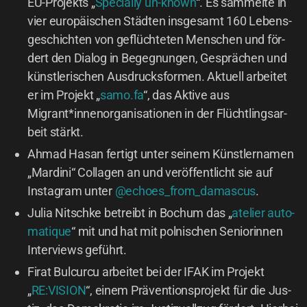
EU-Pro­jekts „
Spe­ci­al­ly un-known
“. Es sam­mel­te in
vier euro­päi­schen Städ­ten ins­ge­samt 160 Lebens­
ge­schich­ten von geflüch­te­ten Men­schen und för­
dert den Dia­log in Begeg­nun­gen, Gesprä­chen und
künst­le­ri­schen Aus­drucks­for­men. Aktu­ell arbei­tet
er im Pro­jekt „
samo.fa
“, das Akti­ve aus
Migrant*innenorganisationen in der Flücht­lings­ar­
beit stärkt.
Ahmad Hasan fer­tigt unter sei­nem Künst­ler­na­men
„Mar­di­ni“ Col­la­gen an und ver­öf­fent­licht sie auf
Insta­gram unter
@echoes_from_damascus
.
Julia Nit­sch­ke betreibt in Bochum das „
ate­lier auto­
ma­tique
“ mit und hat mit pol­ni­schen Senio­rin­nen
Inter­views geführt.
Firat Bul­cur­cu arbei­tet bei der IFAK im Pro­jekt
„
RE:VISION
“, einem Prä­ven­ti­ons­pro­jekt für die Jus­