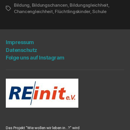
Bildung
,
Bildungschancen
,
Bildungsgleichheit
,
Schlagwörter
Chancengleichheit
,
Flüchtlingskinder
,
Schule
Impres­sum
Daten­schutz
Fol­ge uns auf Instagram
Das Projekt "Wie wollen wir leben in...?" wird