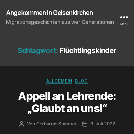
Angekommen in Gelsenkirchen
Migrationsgeschichten aus vier Generationen
Menü
Schlagwort:
Flüchtlingskinder
Kategorien
ALLGEMEIN
BLOG
Appell an Leh­ren­de:
„Glaubt an uns!“
Von
Gerburgis Sommer
6. Juli 2022
Beitragsautor
Veröffentlichungsdat